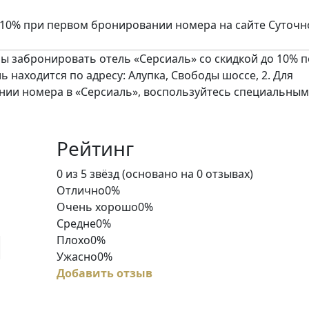
 10% при первом бронировании номера на сайте Суточн
 забронировать отель «Серсиаль» со скидкой до 10% п
ль находится по адресу: Алупка, Свободы шоссе, 2. Для
нии номера в «Серсиаль», воспользуйтесь специальны
Рейтинг
Rated
0 из 5 звёзд (основано на 0 отзывах)
0
Отлично
0%
out
Очень хорошо
0%
of
Средне
0%
5
Плохо
0%
Ужасно
0%
Добавить отзыв