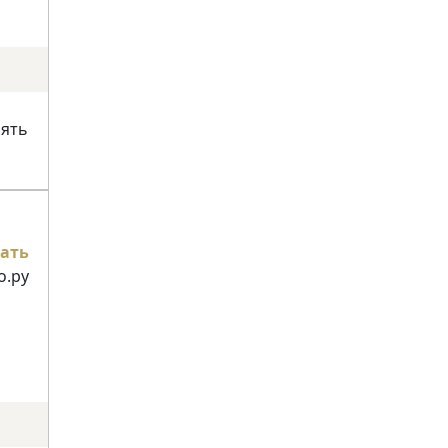
нять
ать
о.ру