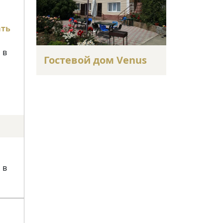
ать
 в
Гостевой дом Venus
 в