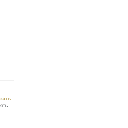
зать
нять