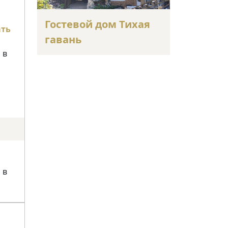
Гостевой дом Тихая
ать
гавань
 в
 в