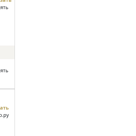
нять
нять
ать
о.ру