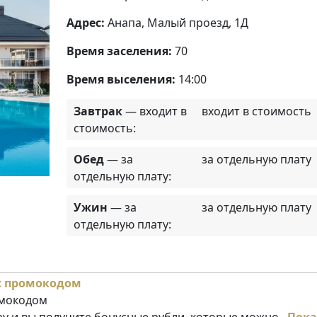
Адрес:
Анапа, Малый проезд, 1Д
Время заселения:
70
Время выселения:
14:00
Завтрак
— входит в
входит в стоимость
стоимость:
Обед
— за
за отдельную плату
отдельную плату:
Ужин
— за
за отдельную плату
отдельную плату:
омокодом
у и вы получите бонусные рубли, которые можно...
Пока