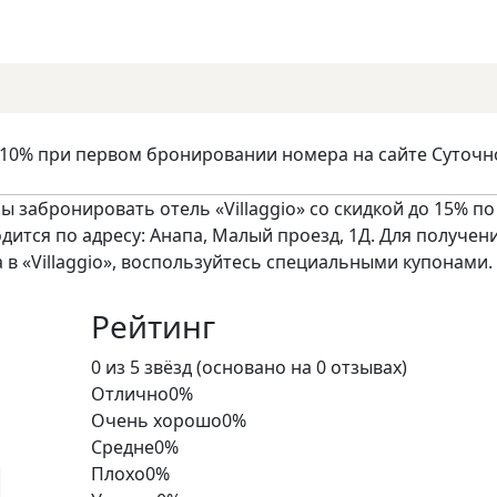
 10% при первом бронировании номера на сайте Суточн
 забронировать отель «Villaggio» со скидкой до 15% по
ходится по адресу: Анапа, Малый проезд, 1Д. Для получен
в «Villaggio», воспользуйтесь специальными купонами.
Рейтинг
Rated
0 из 5 звёзд (основано на 0 отзывах)
0
Отлично
0%
out
Очень хорошо
0%
of
Средне
0%
5
Плохо
0%