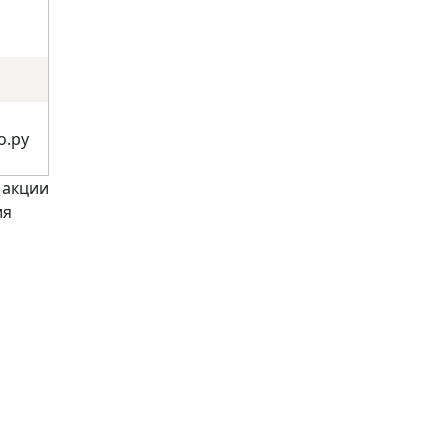
о.ру
 акции
ия