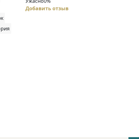
Ужасно
0%
Добавить отзыв
рк
ория