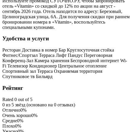
Используйте промокод СУТОЧНО.РУ, чтобы забронировать
отель «Vitamin» со скидкой до 12% по акции на август -
сентябрь 2026 года. Отель находится по адресу: Березовый,
Целиноградская улица, 6А. Для получения скидки при раннем
бронировании номера в «Vitamin», воспользуйтесь
специальными купонами.
Удобства и услуги
Ресторан
Доставка в номер
Бар
Круглосуточная стойка
Фитнес/Спортзал
Терраса
Лифт
Пандус
Переговорная
Конференц-Зал
Камера хранения
Беспроводной интернет Wi-
Fi
Телевизор
Кондиционер
Центральное отопление
Спортивный зал
Терраса
Охраняемая территория
Спутниковое тв
Бильярд
Рейтинг
Rated 0 out of 5
0 из 5 звёзд (основано на 0 отзывах)
Отлично
0%
Очень хорошо
0%
Средне
0%
Плохо
0%
Ужасно
0%