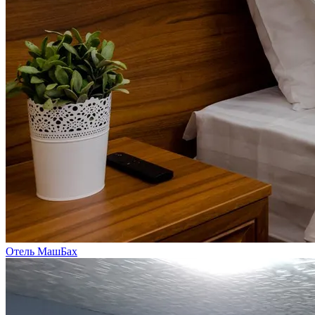
Отель МашБах