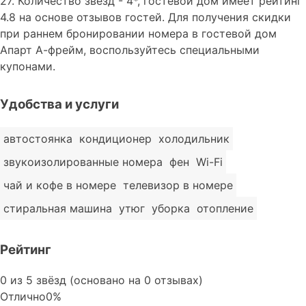
27. Количество звезд - 4*, гостевой дом имеет рейтинг
4.8 на основе отзывов гостей. Для получения скидки
при раннем бронировании номера в гостевой дом
Апарт А-фрейм, воспользуйтесь специальными
купонами.
Удобства и услуги
автостоянка
кондиционер
холодильник
звукоизолированные номера
фен
Wi-Fi
чай и кофе в номере
телевизор в номере
стиральная машина
утюг
уборка
отопление
Рейтинг
Rated
0 из 5 звёзд (основано на 0 отзывах)
0
Отлично
0%