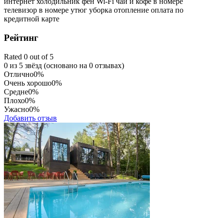
интернет
холодильник
фен
Wi-Fi
чай и кофе в номере
телевизор в номере
утюг
уборка
отопление
оплата по
кредитной карте
Рейтинг
Rated 0 out of 5
0 из 5 звёзд (основано на 0 отзывах)
Отлично
0%
Очень хорошо
0%
Средне
0%
Плохо
0%
Ужасно
0%
Добавить отзыв