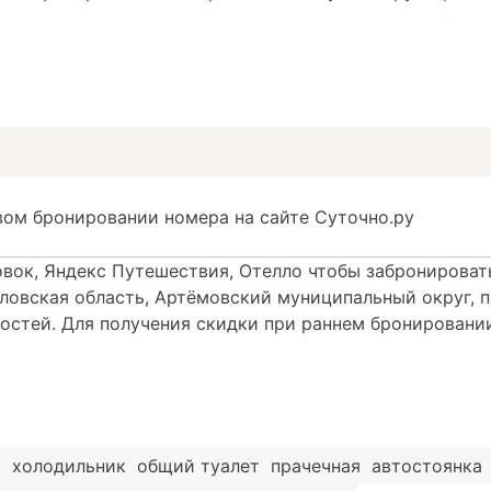
вом бронировании номера на сайте Суточно.ру
овок, Яндекс Путешествия, Отелло чтобы забронировать
дловская область, Артёмовский муниципальный округ, п
в гостей. Для получения скидки при раннем бронирован
я
холодильник
общий туалет
прачечная
автостоянка