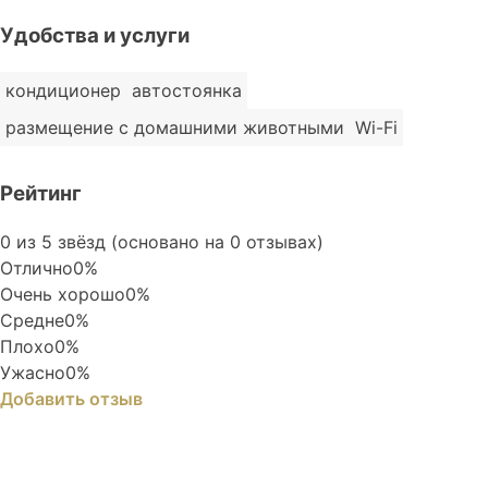
Удобства и услуги
кондиционер
автостоянка
размещение с домашними животными
Wi-Fi
Рейтинг
Rated
0 из 5 звёзд (основано на 0 отзывах)
0
Отлично
0%
out
Очень хорошо
0%
of
Средне
0%
5
Плохо
0%
Ужасно
0%
Добавить отзыв