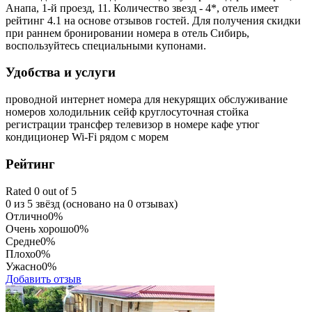
Анапа, 1-й проезд, 11. Количество звезд - 4*, отель имеет
рейтинг 4.1 на основе отзывов гостей. Для получения скидки
при раннем бронировании номера в отель Сибирь,
воспользуйтесь специальными купонами.
Удобства и услуги
проводной интернет
номера для некурящих
обслуживание
номеров
холодильник
сейф
круглосуточная стойка
регистрации
трансфер
телевизор в номере
кафе
утюг
кондиционер
Wi-Fi
рядом с морем
Рейтинг
Rated 0 out of 5
0 из 5 звёзд (основано на 0 отзывах)
Отлично
0%
Очень хорошо
0%
Средне
0%
Плохо
0%
Ужасно
0%
Добавить отзыв