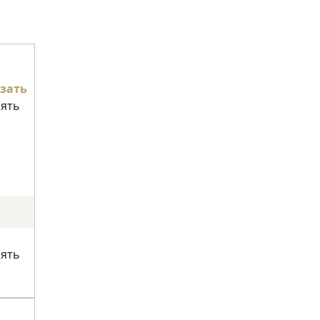
зать
нять
нять