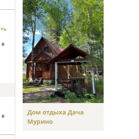
ать
 в
Дом отдыха Дача
 в
Мурино