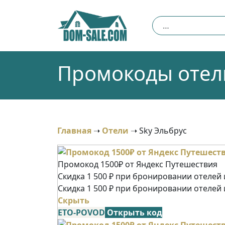
Skip
to
Найти:
content
Промокоды отель
Главная
➝
Отели
➝
Sky Эльбрус
Промокод 1500₽ от Яндекс Путешествия
Скидка 1 500 ₽ при бронировании отелей и
Скидка 1 500 ₽ при бронировании отелей 
Скрыть
ETO-POVOD
Открыть код