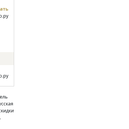
ать
о.ру
о.ру
тель
усская
скидки
.