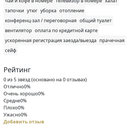
чай и кофе в номере
телевизор в номере
халат
тапочки
утюг
уборка
отопление
конференц-зал / переговорная
общий туалет
вентилятор
оплата по кредитной карте
ускоренная регистрация заезда/выезда
прачечная
сейф
Рейтинг
Rated
0 из 5 звёзд (основано на 0 отзывах)
0
Отлично
0%
out
Очень хорошо
0%
of
Средне
0%
5
Плохо
0%
Ужасно
0%
Добавить отзыв