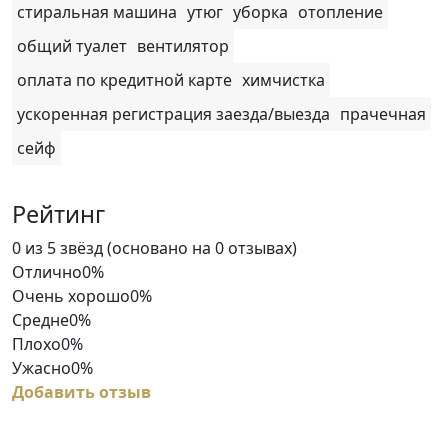
стиральная машина
утюг
уборка
отопление
общий туалет
вентилятор
оплата по кредитной карте
химчистка
ускоренная регистрация заезда/выезда
прачечная
сейф
Рейтинг
Rated
0 из 5 звёзд (основано на 0 отзывах)
0
Отлично
0%
out
Очень хорошо
0%
of
Средне
0%
5
Плохо
0%
Ужасно
0%
Добавить отзыв