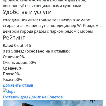
бронировании номера в гостевой дом Вера,
воспользуйтесь специальными купонами.
Удобства и услуги
холодильник
автостоянка
телевизор в номере
стиральная машина
утюг
кондиционер
Wi-Fi
рядом с
центром города
рядом с парком
рядом с морем
Рейтинг
Rated 0 out of 5
0 из 5 звёзд (основано на 0 отзывах)
Отлично
0%
Очень хорошо
0%
Средне
0%
Плохо
0%
Ужасно
0%
Добавить отзыв
Гостевой дом Домик на Советов