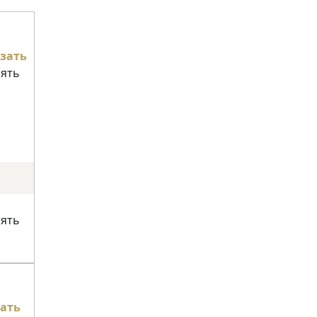
зать
нять
нять
ать