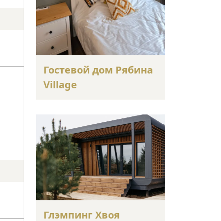
Гостевой дом Рябина
Village
Глэмпинг Хвоя