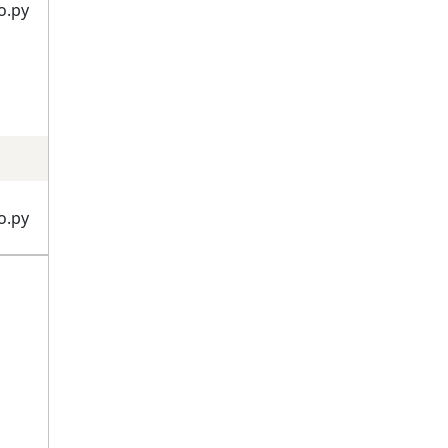
о.ру
о.ру