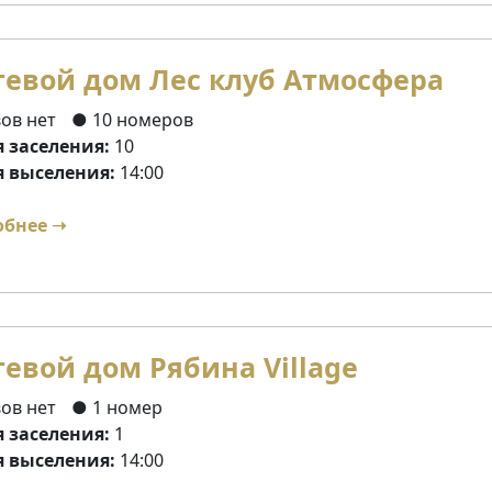
тевой дом Лес клуб Атмосфера
ов нет
● 10 номеров
 заселения:
10
 выселения:
14:00
обнее ➝
тевой дом Рябина Village
ов нет
● 1 номер
 заселения:
1
 выселения:
14:00