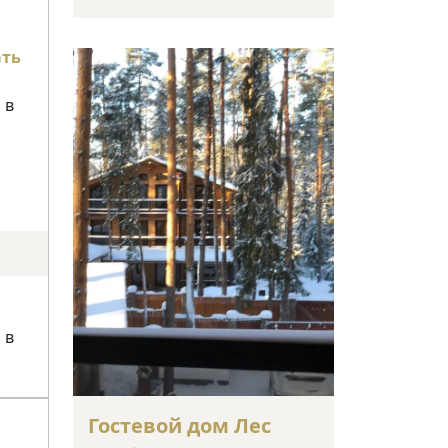
ать
 в
 в
Гостевой дом Лес