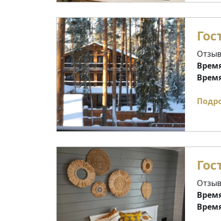
Гос
Отзыв
Время
Время
Подр
Гос
Отзыв
Время
Время