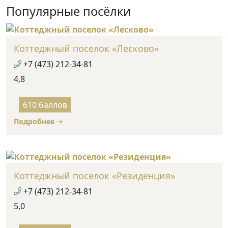
Популярные посёлки
Коттеджный поселок «Лесково»
+7 (473) 212-34-81
4,8
Rated
4.8
610 баллов
out
Подробнее ➝
of
5
Коттеджный поселок «Резиденция»
+7 (473) 212-34-81
5,0
Rated