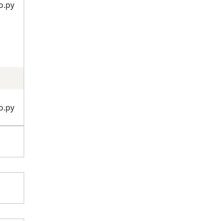
о.ру
о.ру