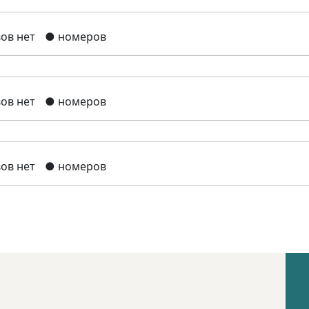
ов нет
● номеров
ов нет
● номеров
ов нет
● номеров