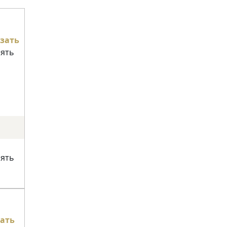
зать
нять
нять
ать