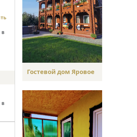
ать
 в
Гостевой дом Яровое
 в