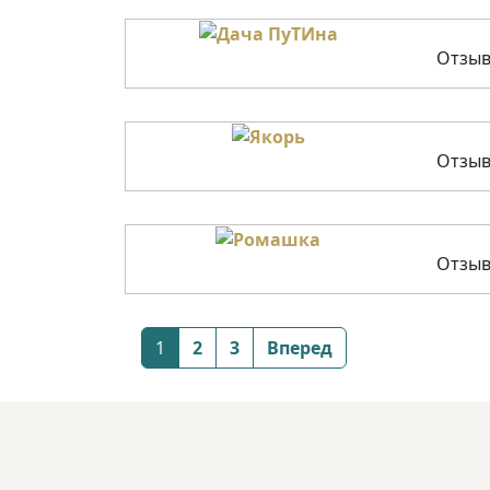
Отзыв
Отзыв
Отзыв
Posts
1
2
3
Вперед
navigation