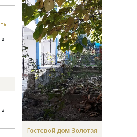
ать
 в
 в
Гостевой дом Золотая