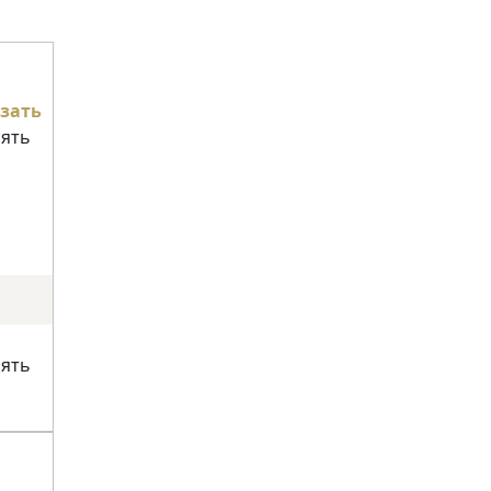
зать
нять
нять