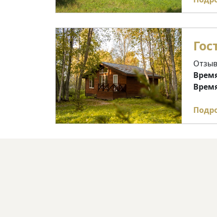
Гос
Отзыв
Время
Время
Подр