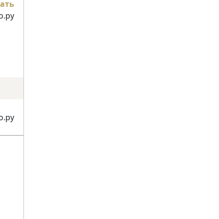
ать
о.ру
о.ру