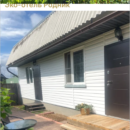
Эко-отель Родник
Отзывов нет
● 22 номера
Время заселения:
22
Время выселения:
12:00
Подробнее ➝