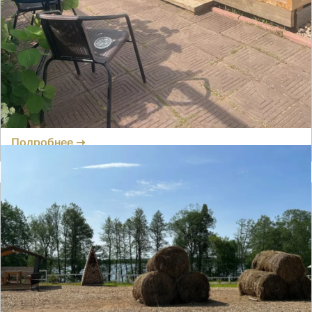
Гостевой дом ЭДЕМ
Отзывов нет
● 2 номера
Время заселения:
2
Время выселения:
14:00
Подробнее ➝