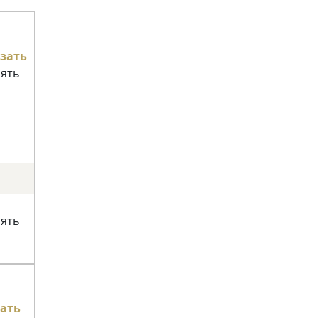
зать
нять
нять
ать