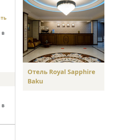
ать
 в
Отель Royal Sapphire
Baku
 в