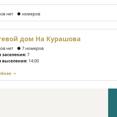
ов нет
● номеров
тевой дом На Курашова
ов нет
● 7 номеров
 заселения:
7
 выселения:
14:00
обнее ➝