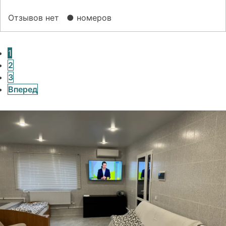
Отзывов нет
● номеров
Posts
1
2
navigation
3
Вперед