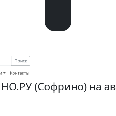
Поиск
и
Контакты
О.РУ (Софрино) на ав