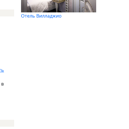
Отель Вилладжио
ть
 в