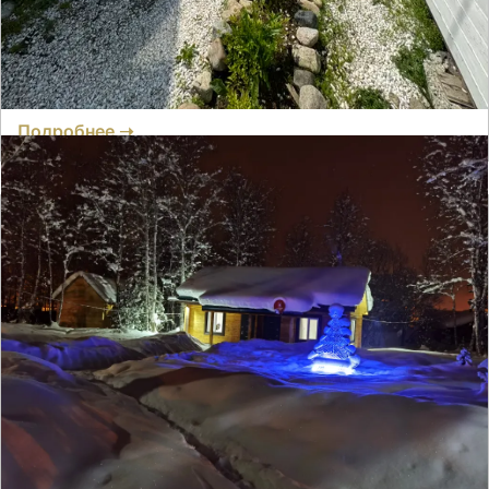
Отзывов нет
● 4 номера
Время заселения:
4
Время выселения:
15:00
Подробнее ➝