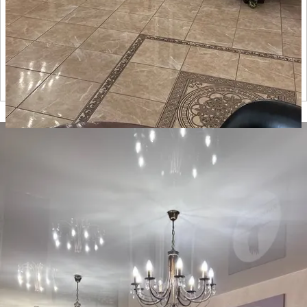
Отзывов нет
● 28 номеров
Время заселения:
28
Время выселения:
14:00
Подробнее ➝