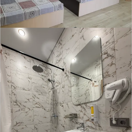
Гостевой дом ТутУют
Отзывов нет
● 2 номера
Время заселения:
2
Время выселения:
18:00
Подробнее ➝