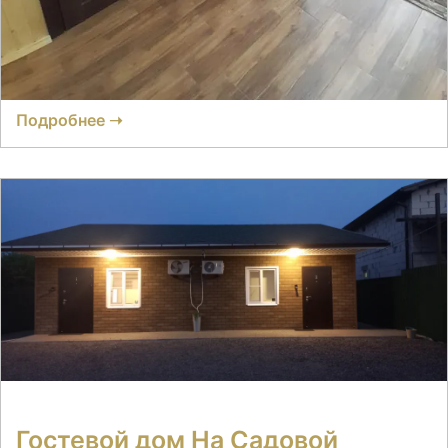
Отзывов нет
● 2 номера
Время заселения:
2
Время выселения:
17:00
Подробнее ➝
Гостевой дом На Садовой