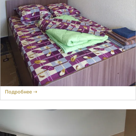
Гостевой дом На Звёздной
Отзывов нет
● 4 номера
Время заселения:
4
Время выселения:
16:00
Подробнее ➝