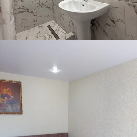
Гостевой дом День&Ночь
Отзывов нет
● 2 номера
Время заселения:
2
Время выселения:
14:00
Подробнее ➝