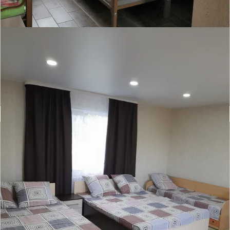
Апартаменты На Степной
Отзывов нет
● 3 номера
Время заселения:
3
Время выселения:
14:00
Подробнее ➝