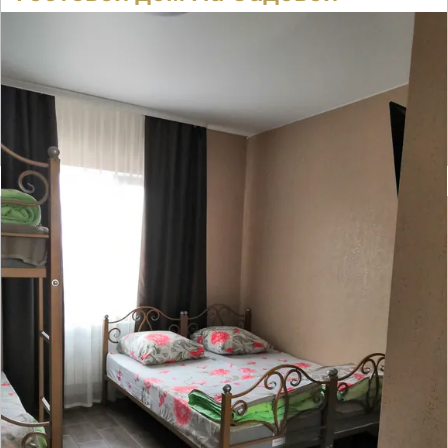
Отзывов нет
● 2 номера
Время заселения:
2
Время выселения:
16:00
Подробнее ➝