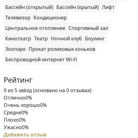
Бассейн (открытый)
Бассейн (крытый)
Лифт
Телевизор
Кондиционер
Центральное отопление
Спортивный зал
Кинотеатр
Театр
Ночной клуб
Боулинг
Зоопарк
Прокат роликовых коньков
Беспроводной интернет Wi-Fi
Рейтинг
Rated
0 из 5 звёзд (основано на 0 отзывах)
0
Отлично
0%
out
Очень хорошо
0%
of
Средне
0%
5
Плохо
0%
Ужасно
0%
Добавить отзыв