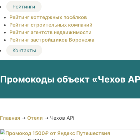
Рейтинги
Рейтинг коттеджных посёлков
Рейтинг строительных компаний
Рейтинг агентств недвижимости
Рейтинг застройщиков Воронежа
Контакты
Промокоды объект «Чехов APi
Главная
➝
Отели
➝
Чехов APi