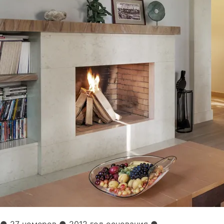
●
27 номеров
● 2012 год основания
●