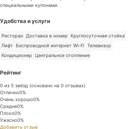
специальными купонами.
Удобства и услуги
Ресторан
Доставка в номер
Круглосуточная стойка
Лифт
Беспроводной интернет Wi-Fi
Телевизор
Кондиционер
Центральное отопление
Рейтинг
Rated
0 из 5 звёзд (основано на 0 отзывах)
0
Отлично
0%
out
Очень хорошо
0%
of
Средне
0%
5
Плохо
0%
Ужасно
0%
Добавить отзыв