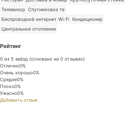
Телевизор
Спутниковое тв
Беспроводной интернет Wi-Fi
Кондиционер
Центральное отопление
Рейтинг
Rated
0 из 5 звёзд (основано на 0 отзывах)
0
Отлично
0%
out
Очень хорошо
0%
of
Средне
0%
5
Плохо
0%
Ужасно
0%
Добавить отзыв