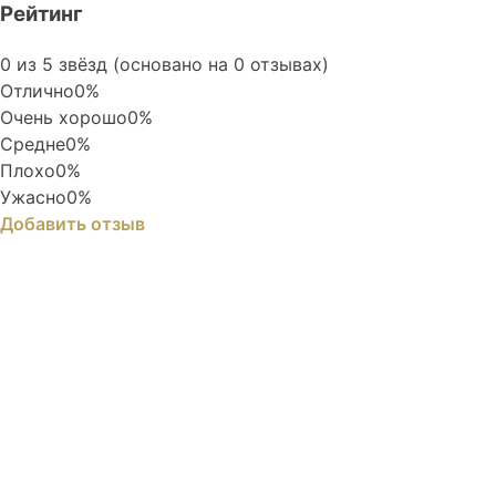
Рейтинг
Rated
0 из 5 звёзд (основано на 0 отзывах)
0
Отлично
0%
out
Очень хорошо
0%
of
Средне
0%
5
Плохо
0%
Ужасно
0%
Добавить отзыв