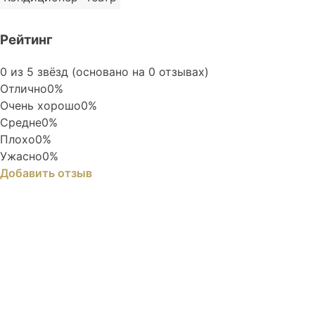
Рейтинг
Rated
0 из 5 звёзд (основано на 0 отзывах)
0
Отлично
0%
out
Очень хорошо
0%
of
Средне
0%
5
Плохо
0%
Ужасно
0%
Добавить отзыв