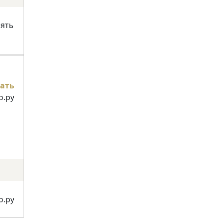
нять
ать
о.ру
о.ру