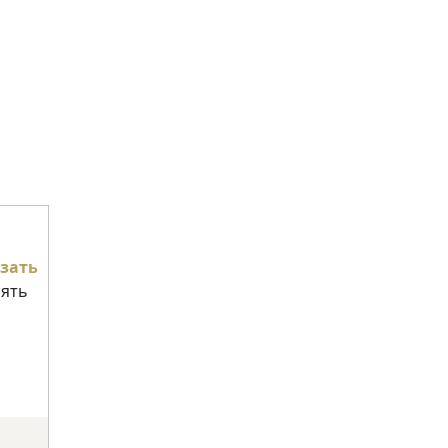
зать
нять