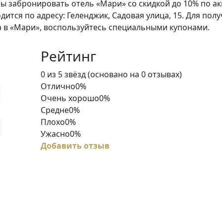
ы забронировать отель «Мари» со скидкой до 10% по а
одится по адресу: Геленджик, Садовая улица, 15. Для пол
 в «Мари», воспользуйтесь специальными купонами.
Рейтинг
Rated
0 из 5 звёзд (основано на 0 отзывах)
0
Отлично
0%
out
Очень хорошо
0%
of
Средне
0%
5
Плохо
0%
Ужасно
0%
Добавить отзыв