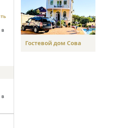
ать
 в
Гостевой дом Сова
 в