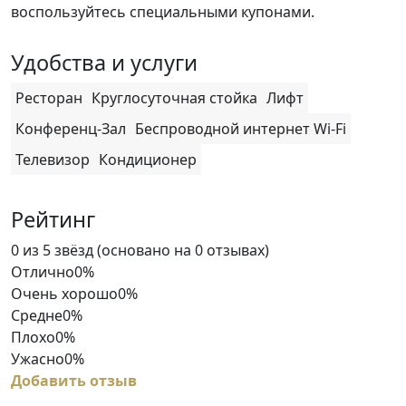
воспользуйтесь специальными купонами.
Удобства и услуги
Ресторан
Круглосуточная стойка
Лифт
Конференц-Зал
Беспроводной интернет Wi-Fi
Телевизор
Кондиционер
Рейтинг
Rated
0 из 5 звёзд (основано на 0 отзывах)
0
Отлично
0%
out
Очень хорошо
0%
of
Средне
0%
5
Плохо
0%
Ужасно
0%
Добавить отзыв