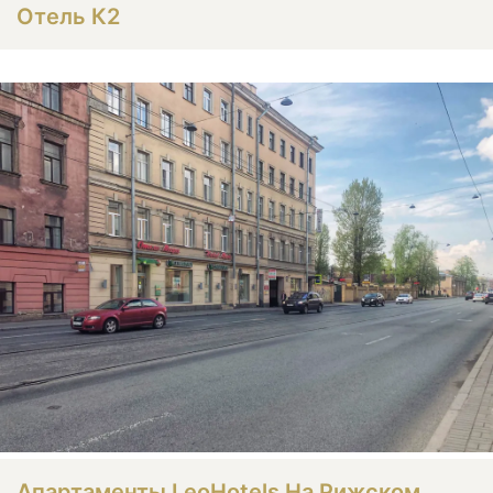
Отель К2
Апартаменты LeoHotels На Рижском