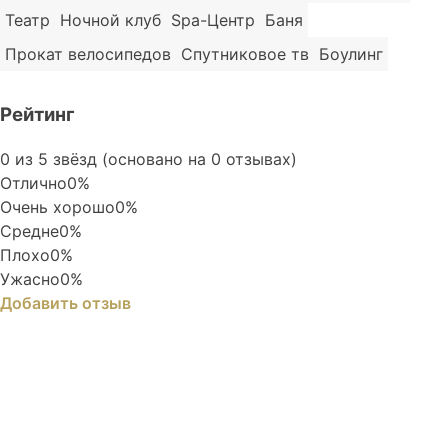
Театр
Ночной клуб
Spa-Центр
Баня
Прокат велосипедов
Спутниковое тв
Боулинг
Рейтинг
Rated
0 из 5 звёзд (основано на 0 отзывах)
0
Отлично
0%
out
Очень хорошо
0%
of
Средне
0%
5
Плохо
0%
Ужасно
0%
Добавить отзыв