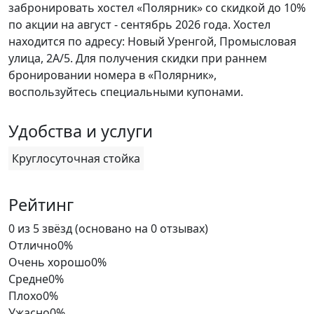
забронировать хостел «Полярник» со скидкой до 10%
по акции на август - сентябрь 2026 года. Хостел
находится по адресу: Новый Уренгой, Промысловая
улица, 2А/5. Для получения скидки при раннем
бронировании номера в «Полярник»,
воспользуйтесь специальными купонами.
Удобства и услуги
Круглосуточная стойка
Рейтинг
Rated
0 из 5 звёзд (основано на 0 отзывах)
0
Отлично
0%
out
Очень хорошо
0%
of
Средне
0%
5
Плохо
0%
Ужасно
0%