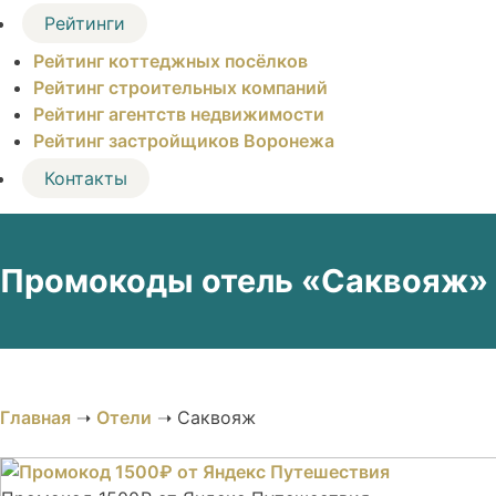
Рейтинги
Рейтинг коттеджных посёлков
Рейтинг строительных компаний
Рейтинг агентств недвижимости
Рейтинг застройщиков Воронежа
Контакты
Промокоды отель «Саквояж» (
Главная
➝
Отели
➝
Саквояж