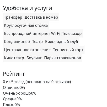
Удобства и услуги
Трансфер
Доставка в номер
Круглосуточная стойка
Беспроводной интернет Wi-Fi
Телевизор
Кондиционер
Театр
Бильярдный клуб
Центральное отопление
Теннисный корт
Кинотеатр
Боулинг
Парк аттракционов
Рейтинг
Rated
0 из 5 звёзд (основано на 0 отзывах)
0
Отлично
0%
out
Очень хорошо
0%
of
Средне
0%
5
Плохо
0%