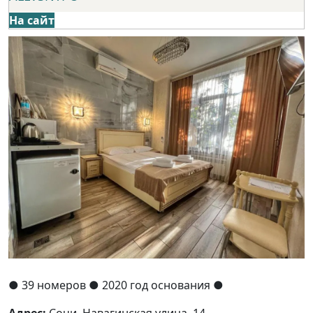
На сайт
●
39 номеров
● 2020 год основания
●
Адрес:
Сочи, Навагинская улица, 14