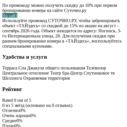
По промокоду можно получить скидку до 10% при первом
бронировании номера на сайте Суточно.ру
На сайт
Используйте промокод СУТОЧНО.РУ, чтобы забронировать
объект «ТАЙздесь» со скидкой до 15% по акции на август -
сентябрь 2026 года. Объект находится по адресу: Ногинск, 3-
го Интернационала улица, 28. Для получения скидки при
раннем бронировании номера в «ТАЙздесь», воспользуйтесь
специальными купонами.
Удобства и услуги
Терраса
Спа
Джакузи общего пользования
Телевизор
Центральное отопление
Театр
Spa-Центр
Спутниковое тв
Шезлонги
Охраняемая территория
Рейтинг
Rated 0 out of 5
0 из 5 звёзд (основано на 0 отзывах)
Отлично
0%
Очень хорошо
0%
Средне
0%
Плохо
0%