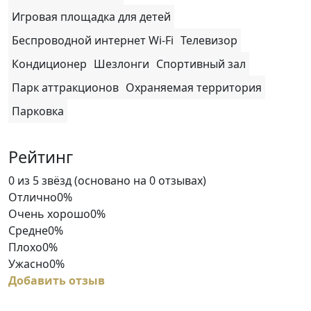
Игровая площадка для детей
Беспроводной интернет Wi-Fi
Телевизор
Кондиционер
Шезлонги
Спортивный зал
Парк аттракционов
Охраняемая территория
Парковка
Рейтинг
Rated
0 из 5 звёзд (основано на 0 отзывах)
0
Отлично
0%
out
Очень хорошо
0%
of
Средне
0%
5
Плохо
0%
Ужасно
0%
Добавить отзыв