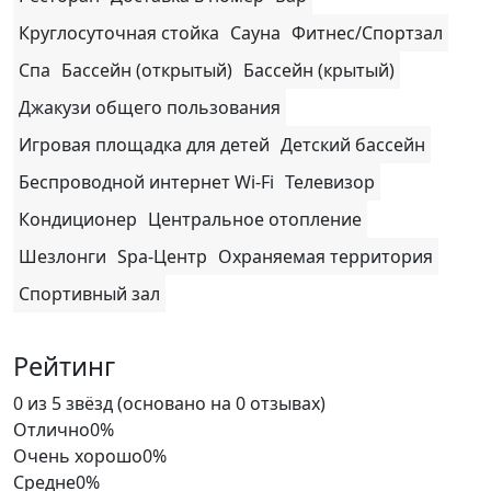
Круглосуточная стойка
Сауна
Фитнес/Спортзал
Спа
Бассейн (открытый)
Бассейн (крытый)
Джакузи общего пользования
Игровая площадка для детей
Детский бассейн
Беспроводной интернет Wi-Fi
Телевизор
Кондиционер
Центральное отопление
Шезлонги
Spa-Центр
Охраняемая территория
Спортивный зал
Рейтинг
Rated
0 из 5 звёзд (основано на 0 отзывах)
0
Отлично
0%
out
Очень хорошо
0%
of
Средне
0%