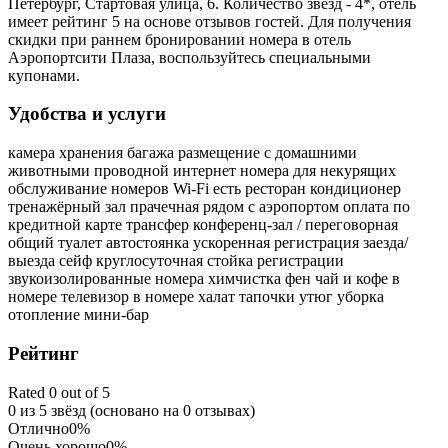
Петербург, Стартовая улица, 6. Количество звезд - 4*, отель
имеет рейтинг 5 на основе отзывов гостей. Для получения
скидки при раннем бронировании номера в отель
Аэропортсити Плаза, воспользуйтесь специальными
купонами.
Удобства и услуги
камера хранения багажа
размещение с домашними
животными
проводной интернет
номера для некурящих
обслуживание номеров
Wi-Fi
есть ресторан
кондиционер
тренажёрный зал
прачечная
рядом с аэропортом
оплата по
кредитной карте
трансфер
конференц-зал / переговорная
общий туалет
автостоянка
ускоренная регистрация заезда/
выезда
сейф
круглосуточная стойка регистрации
звукоизолированные номера
химчистка
фен
чай и кофе в
номере
телевизор в номере
халат
тапочки
утюг
уборка
отопление
мини-бар
Рейтинг
Rated 0 out of 5
0 из 5 звёзд (основано на 0 отзывах)
Отлично
0%
Очень хорошо
0%