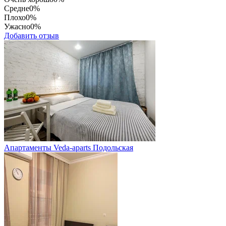
Средне
0%
Плохо
0%
Ужасно
0%
Добавить отзыв
Апартаменты Veda-aparts Подольская