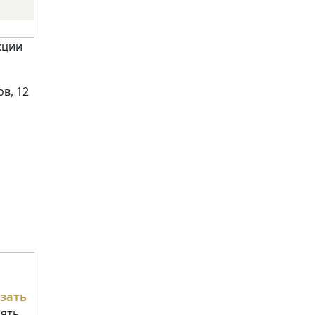
кции
в, 12
зать
нять