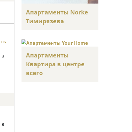
Апартаменты Norke
Тимирязева
ать
Апартаменты
 в
Квартира в центре
всего
 в