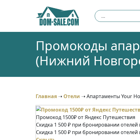
Skip
to
Найти:
content
Промокоды апар
(Нижний Новгоро
Главная
➝
Отели
➝
Апартаменты Your H
Промокод 1500₽ от Яндекс Путешествия
Скидка 1 500 ₽ при бронировании отелей и
Скидка 1 500 ₽ при бронировании отелей 
Скрыть