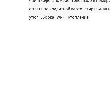
чай и кофе в номере
телевизор в номер
оплата по кредитной карте
стиральная 
утюг
уборка
Wi-Fi
отопление