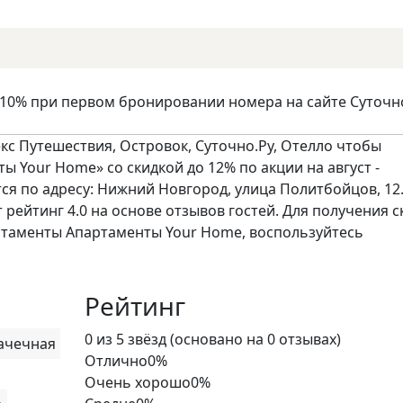
 10% при первом бронировании номера на сайте Суточн
кс Путешествия, Островок, Суточно.Ру, Отелло чтобы
 Your Home» со скидкой до 12% по акции на август -
ся по адресу: Нижний Новгород, улица Политбойцов, 12
 рейтинг 4.0 на основе отзывов гостей. Для получения с
таменты Апартаменты Your Home, воспользуйтесь
Рейтинг
Rated
0 из 5 звёзд (основано на 0 отзывах)
ачечная
0
Отлично
0%
out
Очень хорошо
0%
of