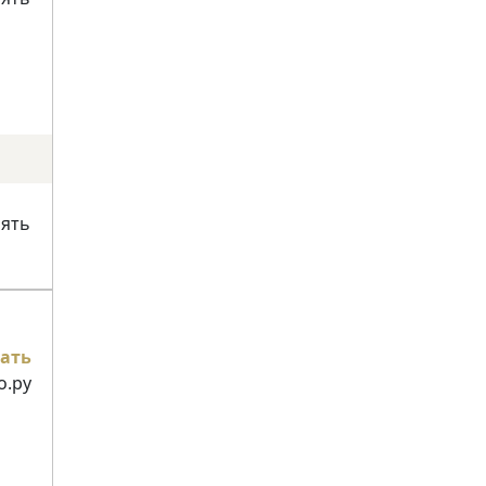
нять
ать
о.ру