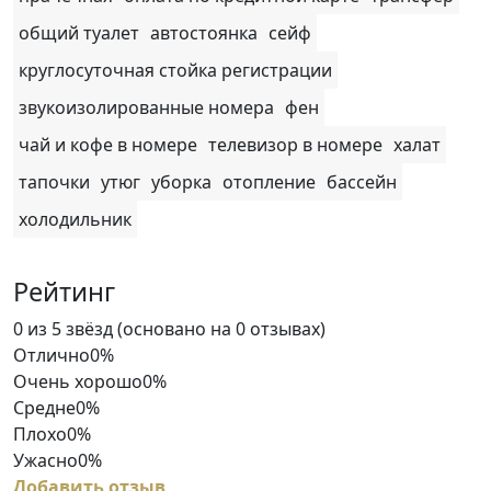
общий туалет
автостоянка
сейф
круглосуточная стойка регистрации
звукоизолированные номера
фен
чай и кофе в номере
телевизор в номере
халат
тапочки
утюг
уборка
отопление
бассейн
холодильник
Рейтинг
Rated
0 из 5 звёзд (основано на 0 отзывах)
0
Отлично
0%
out
Очень хорошо
0%
of
Средне
0%
5
Плохо
0%
Ужасно
0%
Добавить отзыв