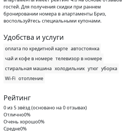
гостей. Для получения скидки при раннем
бронировании номера в апартаменты Бриз,
воспользуйтесь специальными купонами.
Удобства и услуги
оплата по кредитной карте
автостоянка
чай и кофе в номере
телевизор в номере
стиральная машина
холодильник
утюг
уборка
Wi-Fi
отопление
Рейтинг
Rated
0 из 5 звёзд (основано на 0 отзывах)
0
Отлично
0%
out
Очень хорошо
0%
of
Средне
0%