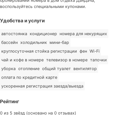
бронировании номера в дом отдыха ДанДача,
воспользуйтесь специальными купонами.
Удобства и услуги
автостоянка
кондиционер
номера для некурящих
бассейн
холодильник
мини-бар
круглосуточная стойка регистрации
фен
Wi-Fi
чай и кофе в номере
телевизор в номере
тапочки
уборка
отопление
общий туалет
вентилятор
оплата по кредитной карте
ускоренная регистрация заезда/выезда
Рейтинг
Rated
0 из 5 звёзд (основано на 0 отзывах)