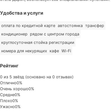
Удобства и услуги
оплата по кредитной карте
автостоянка
трансфер
кондиционер
рядом с центром города
круглосуточная стойка регистрации
номера для некурящих
кафе
Wi-Fi
Рейтинг
Rated
0 из 5 звёзд (основано на 0 отзывах)
0
Отлично
0%
out
Очень хорошо
0%
of
Средне
0%
5
Плохо
0%
Ужасно
0%