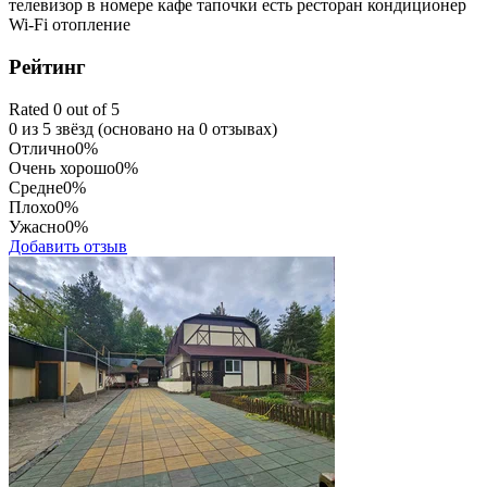
телевизор в номере
кафе
тапочки
есть ресторан
кондиционер
Wi-Fi
отопление
Рейтинг
Rated 0 out of 5
0 из 5 звёзд (основано на 0 отзывах)
Отлично
0%
Очень хорошо
0%
Средне
0%
Плохо
0%
Ужасно
0%
Добавить отзыв