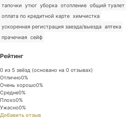
тапочки
утюг
уборка
отопление
общий туалет
оплата по кредитной карте
химчистка
ускоренная регистрация заезда/выезда
аптека
прачечная
сейф
Рейтинг
Rated
0 из 5 звёзд (основано на 0 отзывах)
0
Отлично
0%
out
Очень хорошо
0%
of
Средне
0%
5
Плохо
0%
Ужасно
0%
Добавить отзыв