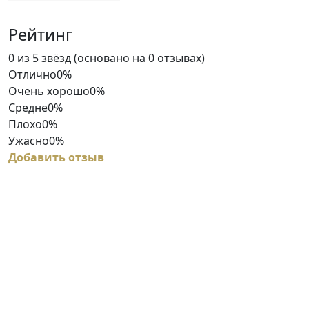
Рейтинг
Rated
0 из 5 звёзд (основано на 0 отзывах)
0
Отлично
0%
out
Очень хорошо
0%
of
Средне
0%
5
Плохо
0%
Ужасно
0%
Добавить отзыв