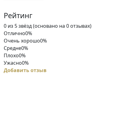
Рейтинг
Rated
0 из 5 звёзд (основано на 0 отзывах)
0
Отлично
0%
out
Очень хорошо
0%
of
Средне
0%
5
Плохо
0%
Ужасно
0%
Добавить отзыв