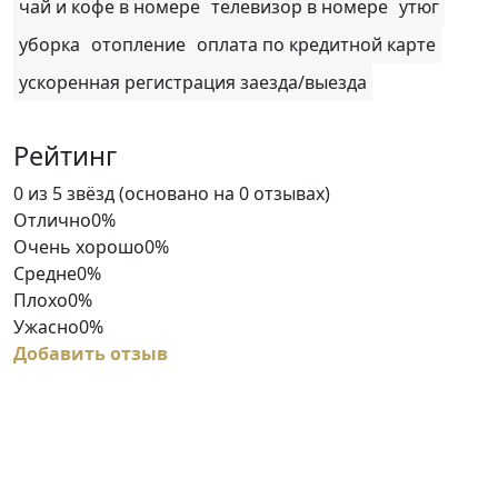
чай и кофе в номере
телевизор в номере
утюг
уборка
отопление
оплата по кредитной карте
ускоренная регистрация заезда/выезда
Рейтинг
Rated
0 из 5 звёзд (основано на 0 отзывах)
0
Отлично
0%
out
Очень хорошо
0%
of
Средне
0%
5
Плохо
0%
Ужасно
0%
Добавить отзыв