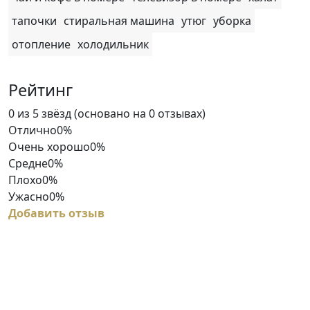
тапочки
стиральная машина
утюг
уборка
отопление
холодильник
Рейтинг
Rated
0 из 5 звёзд (основано на 0 отзывах)
0
Отлично
0%
out
Очень хорошо
0%
of
Средне
0%
5
Плохо
0%
Ужасно
0%
Добавить отзыв